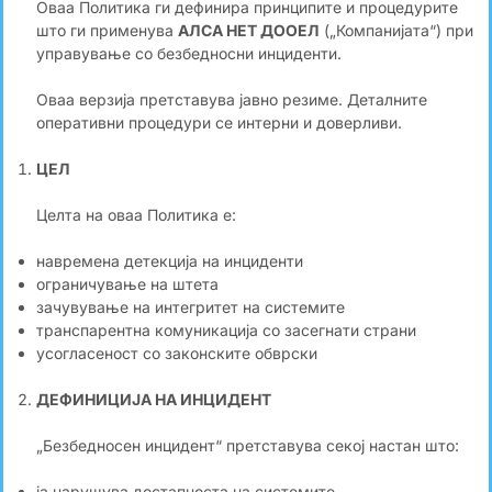
Оваа Политика ги дефинира принципите и процедурите
што ги применува
АЛСА НЕТ ДООЕЛ
(„Компанијата“) при
управување со безбедносни инциденти.
Оваа верзија претставува јавно резиме. Деталните
оперативни процедури се интерни и доверливи.
ЦЕЛ
Целта на оваа Политика е:
навремена детекција на инциденти
ограничување на штета
зачувување на интегритет на системите
транспарентна комуникација со засегнати страни
усогласеност со законските обврски
ДЕФИНИЦИЈА НА ИНЦИДЕНТ
„Безбедносен инцидент“ претставува секој настан што:
ја нарушува достапноста на системите