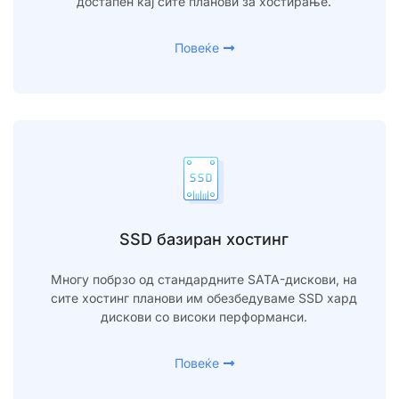
достапен кај сите планови за хостирање.
Повеќе
SSD базиран хостинг
Многу побрзо од стандардните SATA-дискови, на
сите хостинг планови им обезбедуваме SSD хард
дискови со високи перформанси.
Повеќе