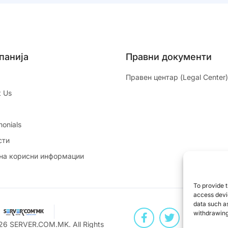
панија
Правни документи
Правен центар (Legal Center)
t Us
monials
сти
 на корисни информации
To provide t
access devic
data such as
withdrawing
026
SERVER.COM.MK
. All Rights