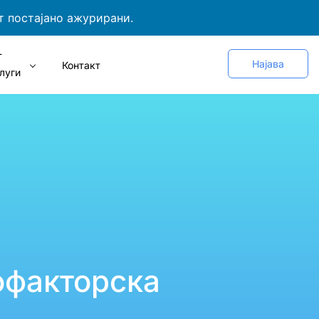
т постајано ажурирани.
Т
Најава
Контакт
луги
офакторска