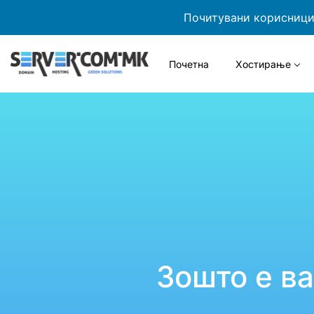
Почитувани корисници,
Почетна
Хостирање
Зошто е в