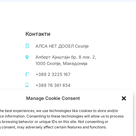
Контакти
АЛСА НЕТ ДООЕЛ Скопје
Алберт Ајнштајн бр. 8 лок. 2,
1000 Скопје, Македонија
+389 2 3225 167
+389 76 361 654
info@server.com.mk
Manage Cookie Consent
he best experiences, we use technologies like cookies to store and/or
e information. Consenting to these technologies will allow us to process
 browsing behavior or unique IDs on this site. Not consenting or
 consent, may adversely affect certain features and functions.