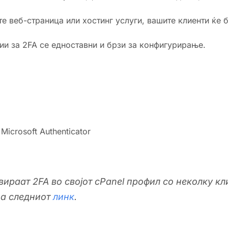
е веб-страница или хостинг услуги, вашите клиенти ќе 
ии за 2FA се едноставни и брзи за конфигурирање.
Microsoft Authenticator
вираат 2FA во својот cPanel профил со неколку к
на следниот
линк
.