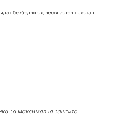
бидат безбедни од неовластен пристап.
лика за максимална заштита.