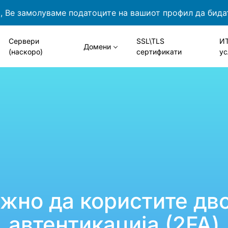
 Ве замолуваме податоците на вашиот профил да бида
Сервери
SSL\TLS
И
Домени
(наскоро)
сертификати
ус
ажно да користите дв
автентикација (2FA)