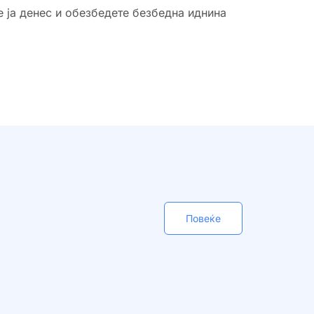
е ја денес и обезбедете безбедна иднина
Повеќе