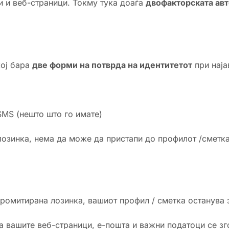
и и веб-страници. Токму тука доаѓа
двофакторската авт
кој бара
две форми на потврда на идентитетот
при наја
SMS (нешто што го имате)
 лозинка, нема да може да пристапи до профилот /сметка
ромитирана лозинка, вашиот профил / сметка останува 
а вашите веб-страници, е-пошта и важни податоци се зг