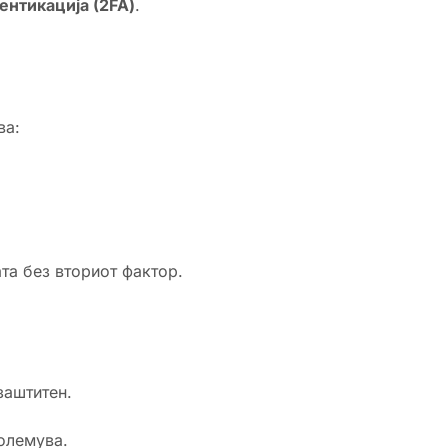
ентикација (2FA)
.
ва:
та без вториот фактор.
заштитен.
олемува.