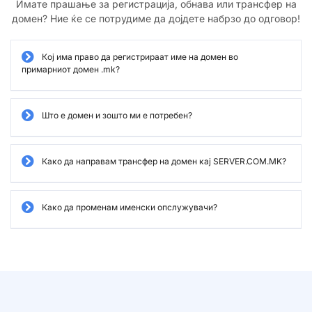
Имате прашање за регистрација, обнава или трансфер на
домен? Ние ќе се потрудиме да дојдете набрзо до одговор!
Кој има право да регистрираат име на домен во
примарниот домен .mk?
Што е домен и зошто ми е потребен?
Како да направам трансфер на домен кај SERVER.COM.MK?
Како да променам именски опслужувачи?