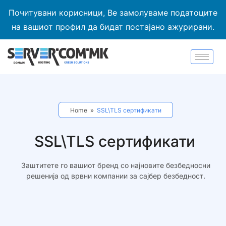
Почитувани корисници, Ве замолуваме податоците
на вашиот профил да бидат постајано ажурирани.
Home
»
SSL\TLS сертификати
SSL\TLS сертификати
Заштитете го вашиот бренд со најновите безбедносни
решенија од врвни компании за сајбер безбедност.