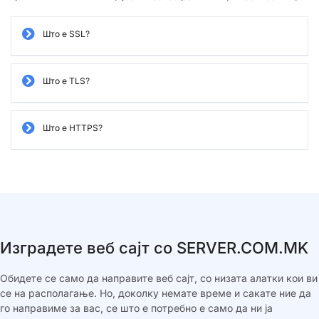
Што е SSL?
Што е TLS?
Што е HTTPS?
Изградете веб сајт со SERVER.COM.MK
Обидете се само да направите веб сајт, со низата алатки кои ви
се на располагање. Но, доколку немате време и сакате ние да
го направиме за вас, се што е потребно е само да ни ја