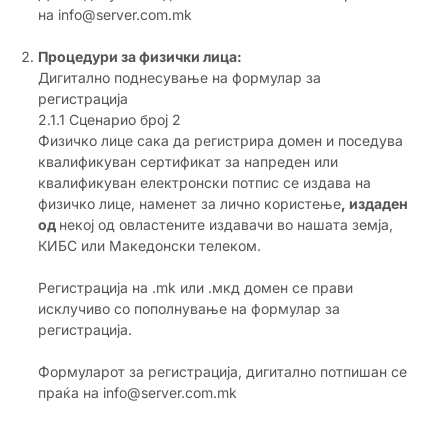
на info@server.com.mk
Процедури за физички лица:
Дигитално поднесување на формулар за
регистрација
2.1.1 Сценарио број 2
Физичко лице сака да регистрира домен и поседува
квалификуван сертификат за напреден или
квалификуван електронски потпис се издава на
физичко лице, наменет за лично користење
, издаден
од
некој од овластените издавачи во нашата земја,
КИБС или Македонски телеком.
Регистрација на .mk или .мкд домен се прави
исклучиво со пополнување на формулар за
регистрација.
Формуларот за регистрација, дигитално потпишан се
праќа на info@server.com.mk