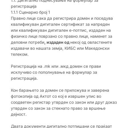
1.1. Дигитално поднесување на формулар за
регистрација
1.1.1 Сценарио број 1
Правно лице сака да регистрира домен и поседува
квалификуван дигитален сертификат за напреден
или квалификуван дигитален е-потпис, издаден на
физичко лице поврзано со правно лице, наменет за
деловни потреби
, издаден од
некој од овластените
издавачи во нашата земја, КИБС или Македонски
телеком.
Регистрација на .mk или .мкд домен се прави
исклучиво со пополнување на формулар за
регистрација.
Кон барањето за домен се приложува и заверена
фотокопија од Актот со кој е извршен упис во
соодветен регистар утврден со закон или друг доказ
утврден со закон за стекнато право за вршење
дејност.
Двата документи дигитално потпишани се праќаат